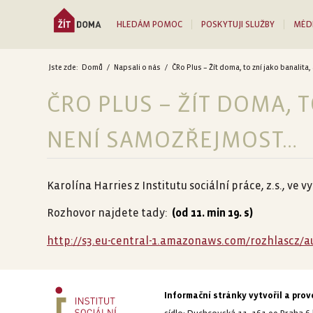
HLEDÁM POMOC
POSKYTUJI SLUŽBY
MÉD
Jste zde:
Domů
/
Napsali o nás
/
ČRo Plus – Žít doma, to zní jako banalita, a
ČRO PLUS – ŽÍT DOMA, T
NENÍ SAMOZŘEJMOST…
Karolína Harries z Institutu sociální práce, z.s., v
Rozhovor najdete tady:
(od 11. min 19. s)
http://s3.eu-central-1.amazonaws.com/rozhlascz/a
Informační stránky vytvořil a provo