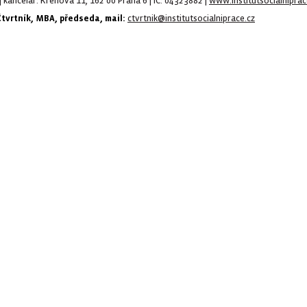
| kancelář: Křenova 11, 162 00 Praha 6 | IČ: 04323882 |
www.institutsocialniprac
Čtvrtník, MBA, předseda, mail:
ctvrtnik@institutsocialniprace.cz