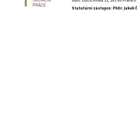
sídlo: Duchcovská 11, 161 00 Praha 6 
Statutární zástupce: PhDr. Jakub 