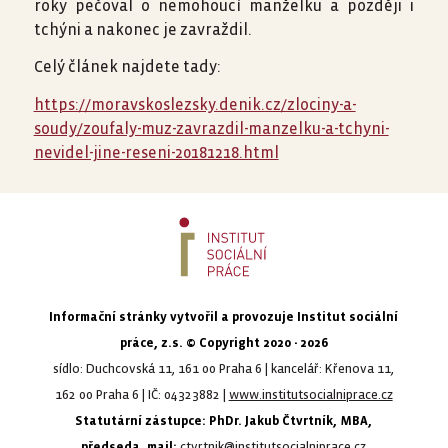
roky pečoval o nemohoucí manželku a později i
tchýni a nakonec je zavraždil.
Celý článek najdete tady:
https://moravskoslezsky.denik.cz/zlociny-a-
soudy/zoufaly-muz-zavrazdil-manzelku-a-tchyni-
nevidel-jine-reseni-20181218.html
Informační stránky vytvořil a provozuje Institut sociální
práce, z.s. © Copyright 2020 - 2026
sídlo: Duchcovská 11, 161 00 Praha 6 | kancelář: Křenova 11,
162 00 Praha 6 | IČ: 04323882 |
www.institutsocialniprace.cz
Statutární zástupce: PhDr. Jakub Čtvrtník, MBA,
předseda, mail:
ctvrtnik@institutsocialniprace.cz