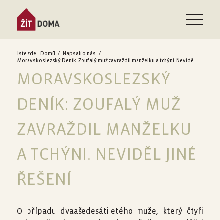
Jste zde:
Domů
/
Napsali o nás
/
Moravskoslezský Deník: Zoufalý muž zavraždil manželku a tchýni. Nevidě...
MORAVSKOSLEZSKÝ
DENÍK: ZOUFALÝ MUŽ
ZAVRAŽDIL MANŽELKU
A TCHÝNI. NEVIDĚL JINÉ
ŘEŠENÍ
O případu dvaašedesátiletého muže, který čtyři