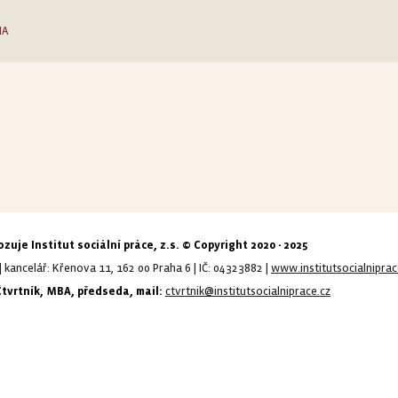
IA
zuje Institut sociální práce, z.s. © Copyright 2020 - 2025
| kancelář: Křenova 11, 162 00 Praha 6 | IČ: 04323882 |
www.institutsocialniprac
Čtvrtník, MBA, předseda, mail:
ctvrtnik@institutsocialniprace.cz