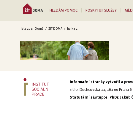
HLEDÁM POMOC
POSKYTUJI SLUŽBY
MÉD
Jste zde:
Domů
/
ŽÍT DOMA
/
hulka 2
Informační stránky vytvořil a provo
sídlo: Duchcovská 11, 161 00 Praha 6 
Statutární zástupce: PhDr. Jakub 