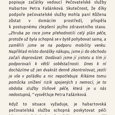
popisuje začátky vedoucí Pečovatelské služby
Habartov Petra Fašánková. Skutečnost, že díky
podpoře pečovatelské služby mohla paní Růžena
zůstat v domácím prostředí, přispěla
k postupnému zlepšení jejího zdravotního stavu.
„Zhruba po roce jsme přehodnotili celý plán péče,
protože už byla schopná se v bytě pohybovat sama, a
zaměřili jsme se na podporu mobility venku.
Například místo donášky nákupu, jsme ji do obchodu
začali doprovázet. Dodávali jsme jí jistotu a tím ji
podporovali k větší soběstačnosti. Dnes k ní
docházíme už jen dvakrát denně zkontrolovat, jestli
je vše v pořádku a nic nepotřebuje. Říkáme tomu
pomůcka snížení rizik spojených s nemocí, je to
obdoba služby tísňové péče, která je u nás
nedostupná, “
vysvětluje Petra Fašánková.
Když to situace vyžaduje, je habartovská
pečovatelská služba schopná poskytovat péči