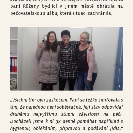
paní Růženy bydlící v jiném městě obrátila na
pečovatelskou službu, která situaci zachránila.
tým pečovatelské služby, zdroj foto: PS Habartov
„Všichni tím byli zaskočeni. Paní se těžko smiřovala s
tím, že najednou není soběstačná. Její stav odpovídal
druhému nejvyššímu stupni závislosti na péči.
Docházeli jsme k ní 3x denně pomáhat například s
hygienou, oblékáním, přípravou a podávání jídla,“