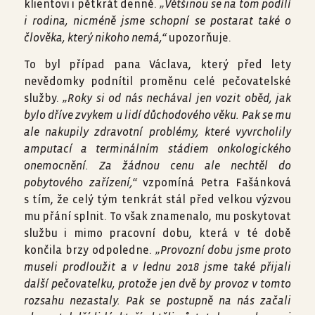
klientovi i pětkrát denně.
„Většinou se na tom podílí
i rodina, nicméně jsme schopní se postarat také o
člověka, který nikoho nemá,“
upozorňuje.
To byl případ pana Václava, který před lety
nevědomky podnítil proměnu celé pečovatelské
služby.
„Roky si od nás nechával jen vozit oběd, jak
bylo dříve zvykem u lidí důchodového věku. Pak se mu
ale nakupily zdravotní problémy, které vyvrcholily
amputací a terminálním stádiem onkologického
onemocnění. Za žádnou cenu ale nechtěl do
pobytového zařízení,“
vzpomíná Petra Fašánková
s tím, že celý tým tenkrát stál před velkou výzvou
mu přání splnit. To však znamenalo, mu poskytovat
službu i mimo pracovní dobu, která v té době
končila brzy odpoledne.
„Provozní dobu jsme proto
museli prodloužit a v lednu 2018 jsme také přijali
další pečovatelku, protože jen dvě by provoz v tomto
rozsahu nezastaly. Pak se postupně na nás začali