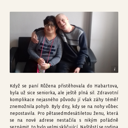
ečovatelské služby Habartov Anna s přítelem, zdroj foto: PS Habartov
Když se paní Růžena přistěhovala do Habartova,
byla už sice seniorka, ale ještě plná sil. Zdravotní
komplikace nejasného původu jí však záhy téměř
znemožnila pohyb. Byly dny, kdy se na nohy vůbec
nepostavila. Pro pětasedmdesátiletou ženu, která
se na nové adrese nestačila s nikým pořádně
seznámit, to bylo velmi skličující. Naštěstí se rodina