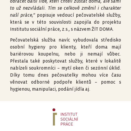
obracet další lidé, kteří chtěli zůstat doma, ale sami
to už nezvládali. Tím se celkově změnil i charakter
naší práce,“
popisuje vedoucí pečovatelské služby,
která se v této souvislosti zapojila do projektu
Institutu sociální práce, z.s., s názvem ŽÍT DOMA.
Pečovatelská služba navíc vybudovala středisko
osobní hygieny pro klienty, kteří doma mají
bariérovou koupelnu, nebo ji nemají vůbec.
Přestala také poskytovat služby, které v lokalitě
nabízeli soukromníci – mytí oken či sezónní úklid.
Díky tomu dnes pečovatelky mohou více času
věnovat odborné podpoře klientů – pomoc s
hygienou, manipulaci, podání jídla aj.