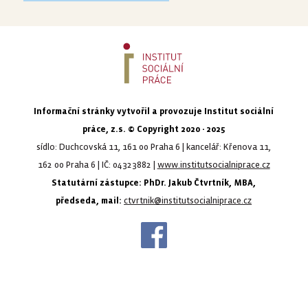
Informační stránky vytvořil a provozuje Institut sociální
práce, z.s. © Copyright 2020 - 2025
sídlo: Duchcovská 11, 161 00 Praha 6 | kancelář: Křenova 11,
162 00 Praha 6 | IČ: 04323882 |
www.institutsocialniprace.cz
Statutární zástupce: PhDr. Jakub Čtvrtník, MBA,
předseda, mail:
ctvrtnik@institutsocialniprace.cz