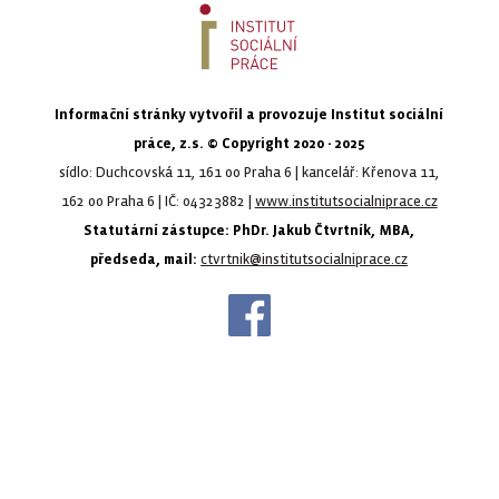
Informační stránky vytvořil a provozuje Institut sociální
práce, z.s. © Copyright 2020 - 2025
sídlo: Duchcovská 11, 161 00 Praha 6 | kancelář: Křenova 11,
162 00 Praha 6 | IČ: 04323882 |
www.institutsocialniprace.cz
Statutární zástupce: PhDr. Jakub Čtvrtník, MBA,
předseda, mail:
ctvrtnik@institutsocialniprace.cz