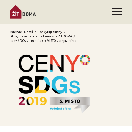
Jste zde:
Domů
/
Poskytuji služby
/
Akce, prezentace a podpora vize ŽÍT DOMA
/
ceny-SDGs-2019-stitek-3-MISTO-verejna-sfera