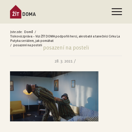
Jste zde:
Domů
/
Tisková zpráva – Vizi ŽÍT DOMA podpořili herci, akrobaté a tanečníci Cirku La
Putyka seriálem, jak pomáhat
/
posazení na posteli
posazení na posteli
/
28. 3. 2021