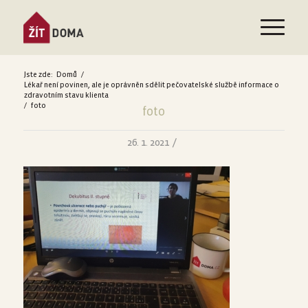
Jste zde:
Domů
/
Lékař není povinen, ale je oprávněn sdělit pečovatelské službě informace o
zdravotním stavu klienta
/
foto
foto
/
26. 1. 2021